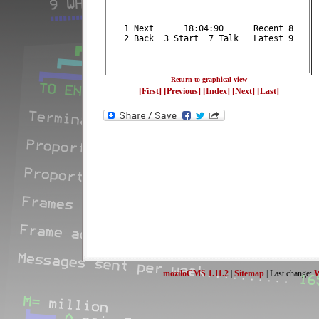
   1 Next      18:04:90      Recent 8   
   2 Back  3 Start  7 Talk   Latest 9   
Return to graphical view
[First]
[Previous]
[Index]
[Next]
[Last]
moziloCMS 1.11.2
|
Sitemap
| Last change:
W